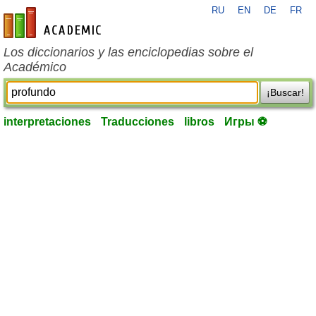
RU
EN
DE
FR
es-academic.com
Los diccionarios y las enciclopedias sobre el
Académico
¡Buscar!
interpretaciones
Traducciones
libros
Игры ⚽