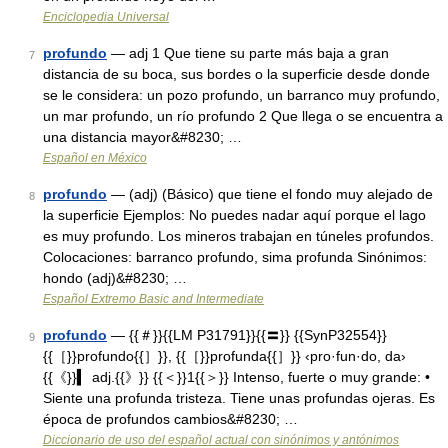
Enciclopedia Universal
profundo
— adj 1 Que tiene su parte más baja a gran
7
distancia de su boca, sus bordes o la superficie desde donde
se le considera: un pozo profundo, un barranco muy profundo,
un mar profundo, un río profundo 2 Que llega o se encuentra a
una distancia mayor&#8230; …
Español en México
profundo
— (adj) (Básico) que tiene el fondo muy alejado de
8
la superficie Ejemplos: No puedes nadar aquí porque el lago
es muy profundo. Los mineros trabajan en túneles profundos.
Colocaciones: barranco profundo, sima profunda Sinónimos:
hondo (adj)&#8230; …
Español Extremo Basic and Intermediate
profundo
— {{＃}}{{LM P31791}}{{〓}} {{SynP32554}}
9
{{［}}profundo{{］}}, {{［}}profunda{{］}} ‹pro·fun·do, da›
{{《}}▍ adj.{{》}} {{＜}}1{{＞}} Intenso, fuerte o muy grande: •
Siente una profunda tristeza. Tiene unas profundas ojeras. Es
época de profundos cambios&#8230; …
Diccionario de uso del español actual con sinónimos y antónimos