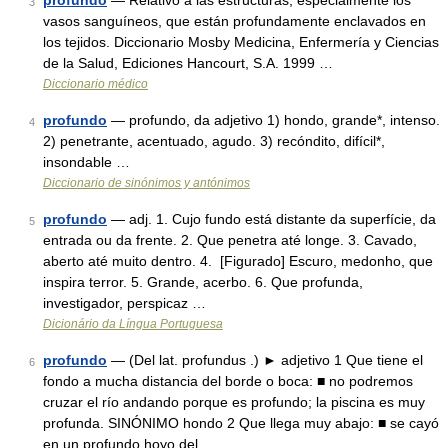
profundo
— Relativo a las estructuras, especialmente los
3
vasos sanguíneos, que están profundamente enclavados en
los tejidos. Diccionario Mosby Medicina, Enfermería y Ciencias
de la Salud, Ediciones Hancourt, S.A. 1999 …
Diccionario médico
profundo
— profundo, da adjetivo 1) hondo, grande*, intenso.
4
2) penetrante, acentuado, agudo. 3) recóndito, difícil*,
insondable …
Diccionario de sinónimos y antónimos
profundo
— adj. 1. Cujo fundo está distante da superfície, da
5
entrada ou da frente. 2. Que penetra até longe. 3. Cavado,
aberto até muito dentro. 4. [Figurado] Escuro, medonho, que
inspira terror. 5. Grande, acerbo. 6. Que profunda,
investigador, perspicaz …
Dicionário da Língua Portuguesa
profundo
— (Del lat. profundus .) ► adjetivo 1 Que tiene el
6
fondo a mucha distancia del borde o boca: ■ no podremos
cruzar el río andando porque es profundo; la piscina es muy
profunda. SINÓNIMO hondo 2 Que llega muy abajo: ■ se cayó
en un profundo hoyo del …