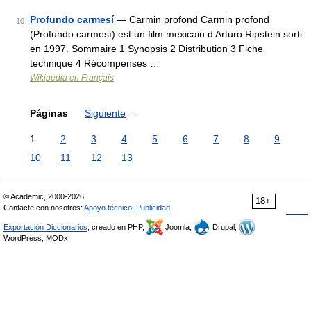
Profundo carmesí
— Carmin profond Carmin profond
10
(Profundo carmesí) est un film mexicain d Arturo Ripstein sorti
en 1997. Sommaire 1 Synopsis 2 Distribution 3 Fiche
technique 4 Récompenses …
Wikipédia en Français
Páginas
Siguiente
→
1
2
3
4
5
6
7
8
9
10
11
12
13
© Academic, 2000-2026
18+
Contacte con nosotros:
Apoyo técnico
,
Publicidad
Exportación Diccionarios
, creado en PHP,
Joomla,
Drupal,
WordPress, MODx.